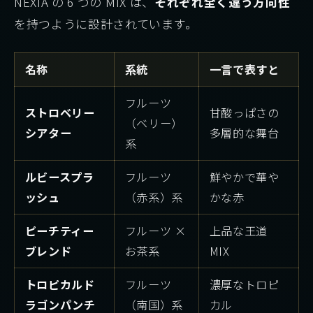
NEXIA の 6 つの MIX は、
それぞれ全く違う方向性
を持つように設計されています。
名称
系統
一言で表すと
フルーツ
ストロベリー
甘酸っぱさの
（ベリー）
シアター
多層的な舞台
系
ルビースプラ
フルーツ
鮮やかで華や
ッシュ
（赤系）系
かな赤
ピーチティー
フルーツ ×
上品な王道
ブレンド
お茶系
MIX
トロピカルド
フルーツ
濃厚なトロピ
ラゴンパンチ
（南国）系
カル