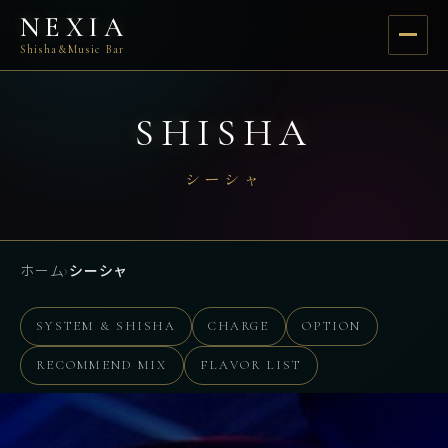
NEXIA
Shisha&Music Bar
SHISHA
シーシャ
ホーム
›
シーシャ
SYSTEM & SHISHA
CHARGE
OPTION
RECOMMEND MIX
FLAVOR LIST